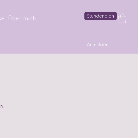
Stundenplan
se
Über mich
Anmelden
n.