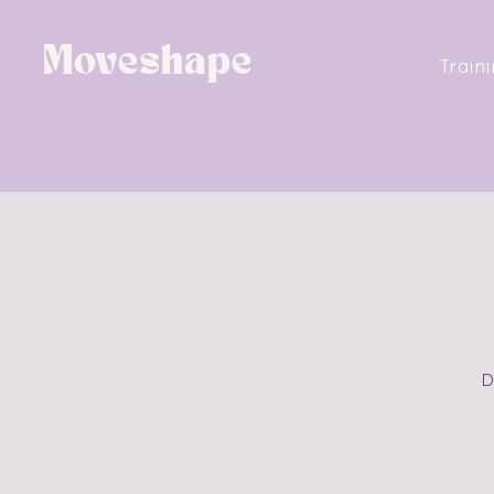
Moveshape
Train
D