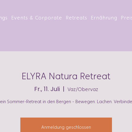
ings
Events & Corporate
Retreats
Ernährung
Prei
ELYRA Natura Retreat
Fr., 11. Juli
  |  
Vaz/Obervaz
ein Sommer-Retreat in den Bergen - Bewegen. Lachen. Verbinde
Anmeldung geschlossen