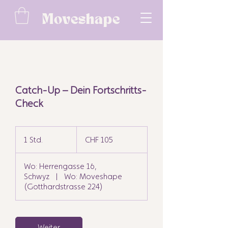
Moveshape
Catch-Up – Dein Fortschritts-
Check
105
Schweizer
1 Std.
1
CHF 105
Franken
S
t
Wo: Herrengasse 16,
d
Schwyz
|
Wo: Moveshape
(Gotthardstrasse 224)
Weiter